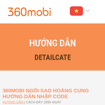
HƯỚNG DẪN
DETAILCATE
360MOBI NGÔI SAO HOÀNG CUNG
HƯỚNG DẪN NHẬP CODE
HƯỚNG DẪN
|
CÁCH ĐÂY 2895 NGÀY